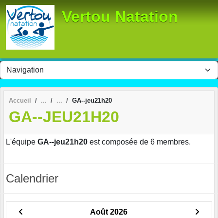
Panneau de gestion des cookies
Vertou Natation
Accueil
GA--jeu21h20
GA--JEU21H20
L'équipe
GA--jeu21h20
est composée de 6 membres.
Calendrier
Août 2026