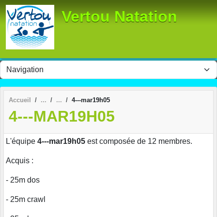
Panneau de gestion des cookies
Vertou Natation
Accueil
4---mar19h05
4---MAR19H05
L'équipe
4---mar19h05
est composée de 12 membres.
Acquis :
- 25m dos
- 25m crawl