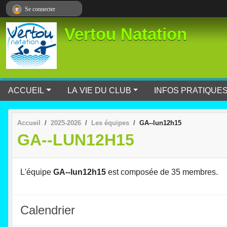
Panneau de gestion des cookies
Se connecter
Vertou Natation
ACCUEIL
LA VIE DU CLUB
INFOS PRATIQUE
Accueil
2025-2026
Les équipes
GA--lun12h15
GA--LUN12H15
L'équipe
GA--lun12h15
est composée de 35 membres.
Calendrier